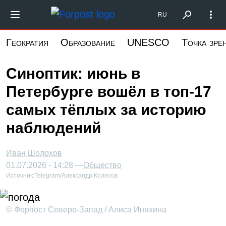
Перейти
Форпост Северо-Запад
RU
к
основному
Геократия
Образование
UNESCO
Точка зре
содержанию
Синоптик: июнь в
Петербурге вошёл в топ-17
самых тёплых за историю
наблюдений
Иван Шолохов
01.07.2026 - 14:28 —
Общество
Источник:
Telegram/Александр Колесов
© Форпост Северо-Запад / Алиса Иняхина