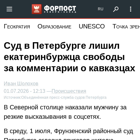
Перейти
Форпост Северо-Запад
RU
к
основному
Геократия
Образование
UNESCO
Точка зре
содержанию
Суд в Петербурге лишил
екатеринбуржца свободы
за комментарии о кавказцах
Иван Шолохов
01.07.2026 - 12:13 —
Происшествия
Источник:
Объединённая пресс-служба судов Петербурга
В Северной столице наказали мужчину за
резкие высказывания в соцсетях.
В среду, 1 июля, Фрунзенский районный суд