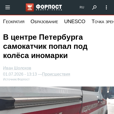
Перейти
Форпост Северо-Запад
RU
к
основному
Геократия
Образование
UNESCO
Точка зре
содержанию
В центре Петербурга
самокатчик попал под
колёса иномарки
Иван Шолохов
01.07.2026 - 13:13 —
Происшествия
Источник:
Форпост