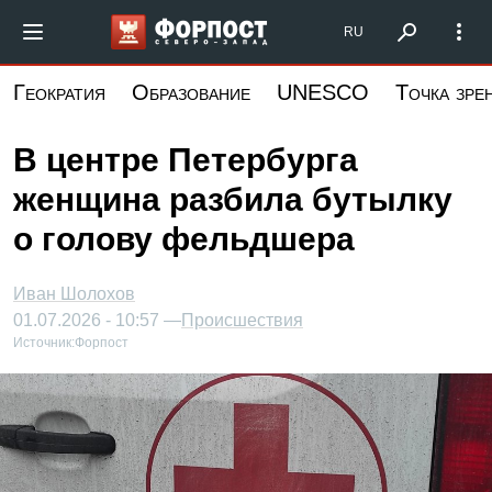
Перейти
Форпост Северо-Запад
RU
к
основному
Геократия
Образование
UNESCO
Точка зре
содержанию
В центре Петербурга
женщина разбила бутылку
о голову фельдшера
Иван Шолохов
01.07.2026 - 10:57 —
Происшествия
Источник:
Форпост