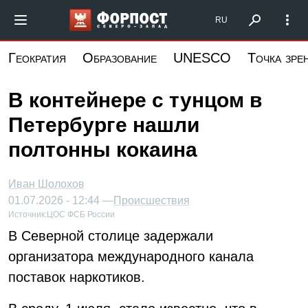
Перейти
Форпост Северо-Запад
RU
к
основному
Геократия
Образование
UNESCO
Точка зре
содержанию
В контейнере с тунцом в
Петербурге нашли
полтонны кокаина
Иван Шолохов
01.07.2026 - 12:44 —
Происшествия
Источник:
ЦОС ФСБ России
В Северной столице задержали
организатора международного канала
поставок наркотиков.