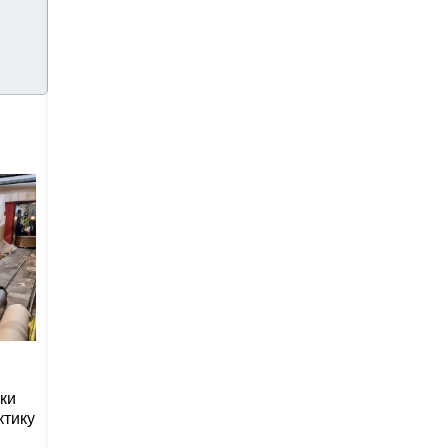
ки
ктику