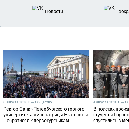
Новости
Геокр
6 августа 2026 г. — Общество
4 августа 2026 г. — 
Ректор Санкт-Петербургского горного
В поисках прои
университета императрицы Екатерины
студенты Горног
II обратился к первокурсникам
спустились в ме