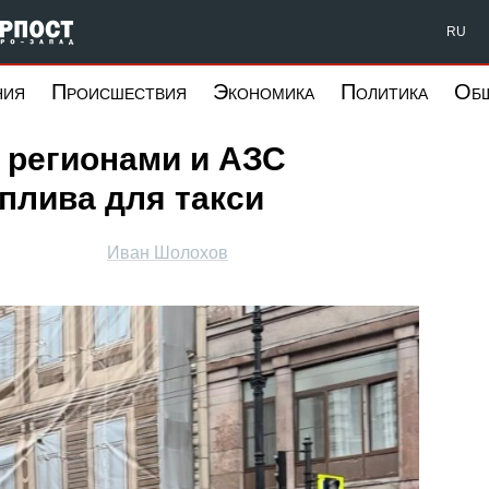
Форпост Северо-Запад
RU
ния
Происшествия
Экономика
Политика
Об
 регионами и АЗС
плива для такси
Иван Шолохов