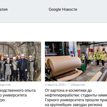
атия
Google Новости
Общество
3 августа 2026 г. — Общество
зводственного опыта
От картона и косметики до
о университета
нефтепереработки: студенты-хими
тро
Горного университета прошли пра
на крупнейших заводах региона