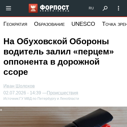
Перейти
Форпост Северо-Запад
RU
к
основному
Геократия
Образование
UNESCO
Точка зре
содержанию
На Обуховской Обороны
водитель залил «перцем»
оппонента в дорожной
ссоре
Иван Шолохов
02.07.2026 - 14:39 —
Происшествия
Источник:
ГУ МВД по Петербургу и Ленобласти