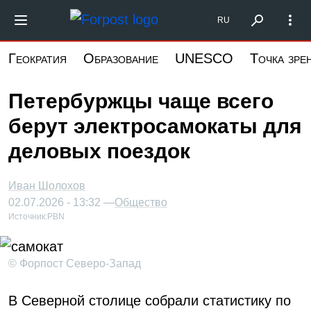
Перейти
Форпост Северо-Запад
RU
к
основному
Геократия
Образование
UNESCO
Точка зре
содержанию
Петербуржцы чаще всего
берут электросамокаты для
деловых поездок
Иван Шолохов
02.07.2026 - 13:32 —
Общество
Источник:
PBN
© Форпост Северо-Запад
В Северной столице собрали статистику по