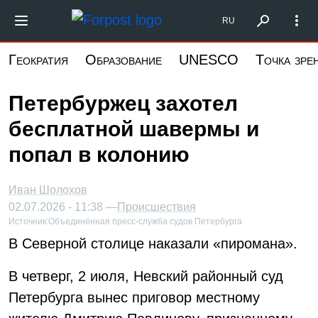
Перейти
Форпост Северо-Запад
RU
к
основному
Геократия
Образование
UNESCO
Точка зре
содержанию
Петербуржец захотел
бесплатной шавермы и
попал в колонию
Иван Шолохов
02.07.2026 - 11:38 —
Происшествия
Источник:
Объединённая пресс-служба судов Петербурга
В Северной столице наказали «пиромана».
В четверг, 2 июля, Невский районный суд
Петербурга вынес приговор местному