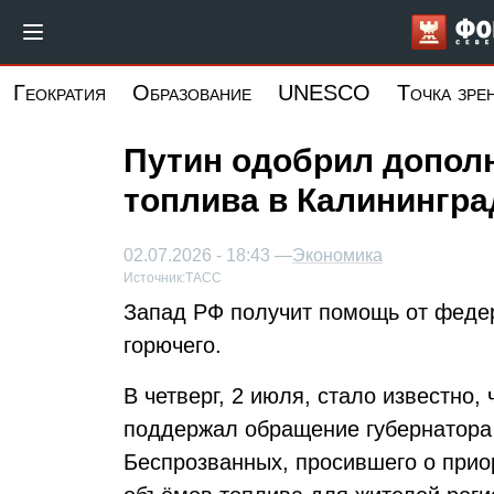
Перейти
к
основному
Геократия
Образование
UNESCO
Точка зре
содержанию
Путин одобрил допол
топлива в Калинингр
02.07.2026 - 18:43 —
Экономика
Источник:
ТАСС
Запад РФ получит помощь от феде
горючего.
В четверг, 2 июля, стало известно
поддержал обращение губернатора
Беспрозванных, просившего о прио