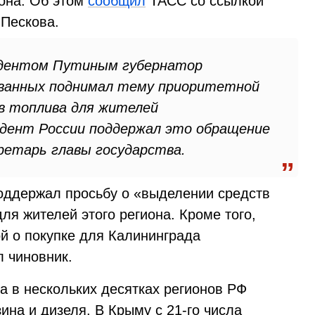
она. Об этом
сообщил
ТАСС со ссылкой
Пескова.
зидентом Путиным губернатор
званных поднимал тему приоритетной
в топлива для жителей
идент России поддержал это обращение
кретарь главы государства.
поддержал просьбу о «выделении средств
я жителей этого региона. Кроме того,
й о покупке для Калининграда
 чиновник.
а в нескольких десятках регионов РФ
ина и дизеля. В Крыму с 21-го числа