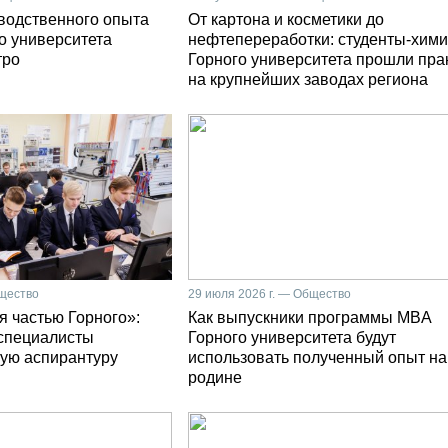
зводственного опыта
От картона и косметики до
о университета
нефтепереработки: студенты-хими
тро
Горного университета прошли пра
на крупнейших заводах региона
бщество
29 июля 2026 г. — Общество
я частью Горного»:
Как выпускники программы MBA
специалисты
Горного университета будут
ую аспирантуру
использовать полученный опыт на
родине