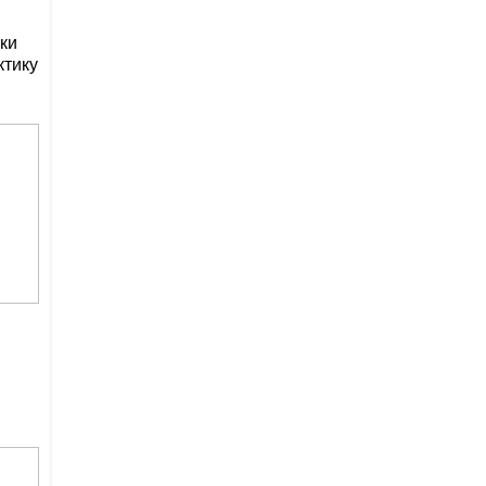
ки
ктику