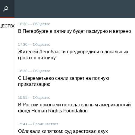
щество
18:30 — Общество
Наука и техника
Энергетика
Среда оби
В Петербурге в пятницу будет пасмурно и ветрено
17:30 — Общество
Жителей Ленобласти предупредили о локальных
грозах в пятницу
16:30 — Общество
С Шереметьево сняли запрет на полную
приватизацию
15:55 — Общество
В России признали нежелательным американский
фонд Human Rights Foundation
15:41 — Происшествия
Обливали кипятком: суд арестовал двух