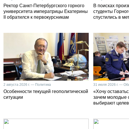
Ректор Санкт-Петербургского горного
В поисках прои
университета императрицы Екатерины
студенты Горног
II обратился к первокурсникам
спустились в ме
2 августа 2026 г. — Политика
31 июля 2026 г. — О
Особенности текущей геополитической
«Хочу оставатьс
ситуации
зачем молодые 
выбирают целев