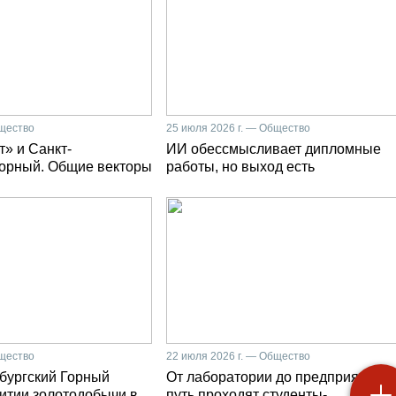
бщество
25 июля 2026 г. — Общество
» и Санкт-
ИИ обессмысливает дипломные
Горный. Общие векторы
работы, но выход есть
бщество
22 июля 2026 г. — Общество
бургский Горный
От лаборатории до предприятия: к
витии золотодобычи в
путь проходят студенты-