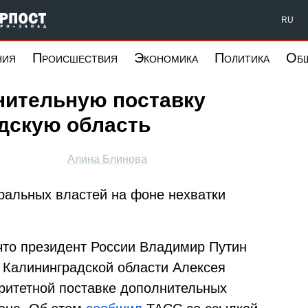
Форпост Северо-Запад
RU
ния
Происшествия
Экономика
Политика
Об
нительную поставку
адскую область
Алина Блинова
ральных властей на фоне нехватки
, что президент России Владимир Путин
 Калининградской области Алексея
ритетной поставке дополнительных