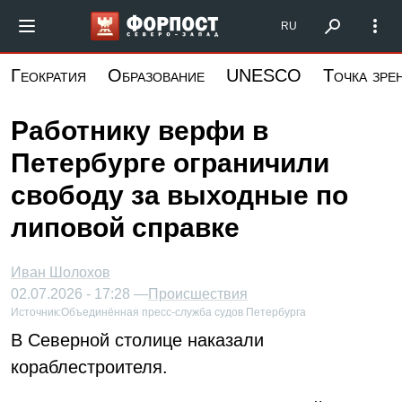
Перейти
Форпост Северо-Запад
RU
к
основному
Геократия
Образование
UNESCO
Точка зре
содержанию
Работнику верфи в
Петербурге ограничили
свободу за выходные по
липовой справке
Иван Шолохов
02.07.2026 - 17:28 —
Происшествия
Источник:
Объединённая пресс-служба судов Петербурга
В Северной столице наказали
кораблестроителя.