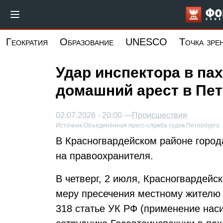
Перейти
к
основному
Геократия
Образование
UNESCO
Точка зре
содержанию
Удар инспектора в па
домашний арест в Пе
02.07.2026 - 20:00 —
Происшествия
Источник:
Объединённая пресс-служба судов Петербурга
В Красногвардейском районе город
на правоохранителя.
В четверг, 2 июля, Красногвардейс
меру пресечения местному жителю
318 статье УК РФ (применение наси