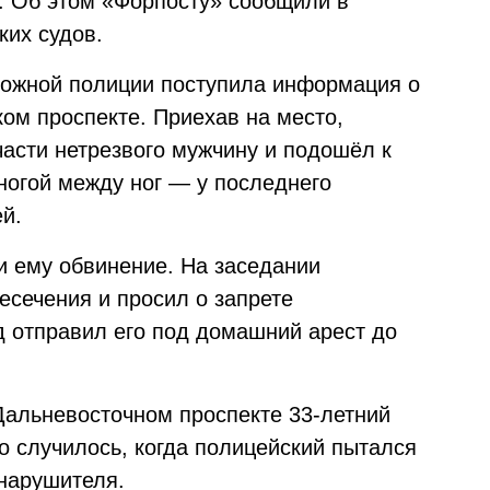
х. Об этом «Форпосту» сообщили в
ких судов.
рожной полиции поступила информация о
ом проспекте. Приехав на место,
части нетрезвого мужчину и подошёл к
ногой между ног — у последнего
й.
 ему обвинение. На заседании
есечения и просил о запрете
д отправил его под домашний арест до
альневосточном проспекте 33-летний
 случилось, когда полицейский пытался
нарушителя.