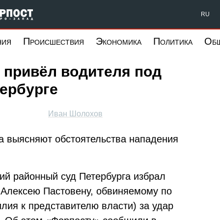
Форпост Северо-Запад
RU
ния
Происшествия
Экономика
Политика
Об
х привёл водителя под
тербурге
Иван Шолохов
а выясняют обстоятельства нападения
кий районный суд Петербурга избрал
 Алексею Пастовену, обвиняемому по
лия к представителю власти) за удар