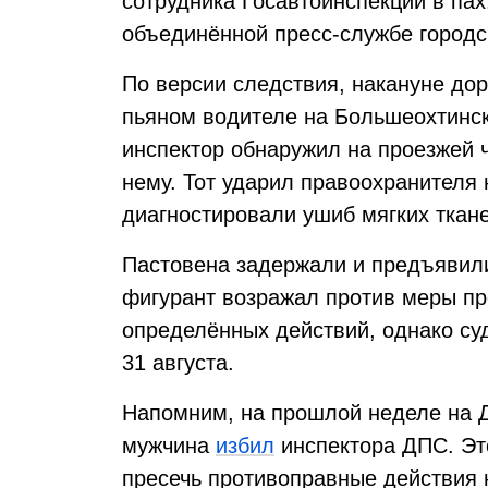
сотрудника Госавтоинспекции в па
объединённой пресс-службе городс
По версии следствия, накануне до
пьяном водителе на Большеохтинск
инспектор обнаружил на проезжей 
нему. Тот ударил правоохранителя 
диагностировали ушиб мягких ткане
Пастовена задержали и предъявили
фигурант возражал против меры пр
определённых действий, однако су
31 августа.
Напомним, на прошлой неделе на Д
мужчина
избил
инспектора ДПС. Это
пресечь противоправные действия 