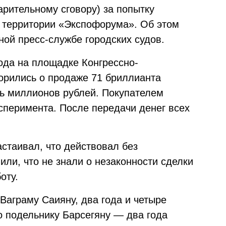
арительному сговору) за попытку
 территории «Экспофорума».
Об этом
ой пресс-службе городских судов.
ода на площадке Конгрессно-
ворились о продаже 71 бриллианта
ть миллионов рублей. Покупателем
сперимента. После передачи денег всех
астаивал, что действовал без
или, что не знали о незаконности сделки
оту.
 Ваграму Саияну, два года и четыре
о подельнику Барсегяну — два года