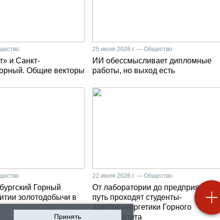
бщество
25 июля 2026 г. — Общество
» и Санкт-
ИИ обессмысливает дипломные
Горный. Общие векторы
работы, но выход есть
бщество
22 июля 2026 г. — Общество
бургский Горный
От лаборатории до предприятия: к
витии золотодобычи в
путь проходят студенты-
электроэнергетики Горного
Принять
университета