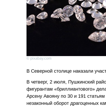
© pixabay.com
В Северной столице наказали участ
В четверг, 2 июля, Пушкинский рай
фигурантам «бриллиантового» дела
Арсену Авояну по 30 и 191 статья
незаконный оборот драгоценных ка