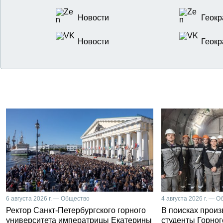
Новости
Геокр
Новости
Геокр
6 августа 2026 г. — Общество
4 августа 2026 г. — 
Ректор Санкт-Петербургского горного
В поисках прои
университета императрицы Екатерины
студенты Горног