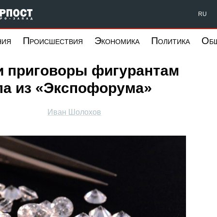
Форпост Северо-Запад
RU
ния
Происшествия
Экономика
Политика
Об
и приговоры фигурантам
ла из «Экспофорума»
Иван Шолохов