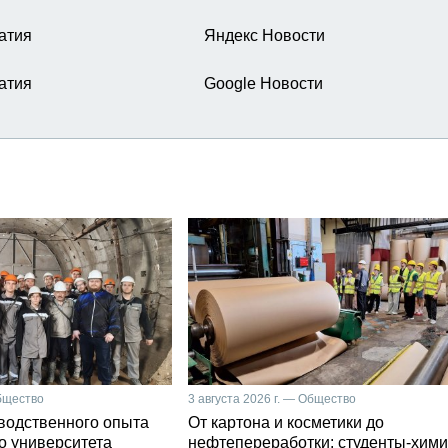
атия
Яндекс Новости
атия
Google Новости
Общество
3 августа 2026 г. — Общество
зводственного опыта
От картона и косметики до
о университета
нефтепереработки: студенты-хими