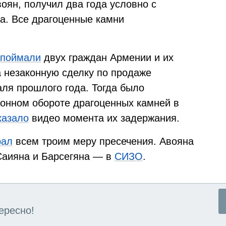
оян, получил два года условно с
а. Все драгоценные камни
.
поймали
двух граждан Армении и их
а незаконную сделку по продаже
ля прошлого года. Тогда было
конном обороте драгоценных камней в
казало
видео момента их задержания.
рал
всем троим меру пресечения. Авояна
Саияна и Барсегяна — в
СИЗО
.
ересно!