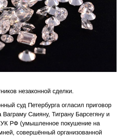
ников незаконной сделки.
онный суд Петербурга огласил приговор
 Ваграму Саияну, Тиграну Барсегяну и
м УК РФ (умышленное покушение на
мней, совершённый организованной