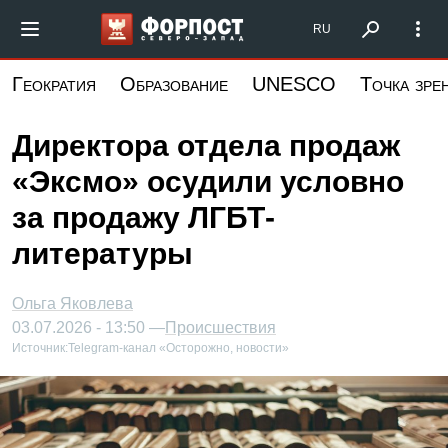
Перейти
Форпост Северо-Запад
RU
к
основному
Геократия
Образование
UNESCO
Точка зре
содержанию
Директора отдела продаж
«Эксмо» осудили условно
за продажу ЛГБТ-
литературы
Ольга Яковлева
03.07.2026 - 13:50 —
Происшествия
Источник:
Telegram-канал «Осторожно, новости»