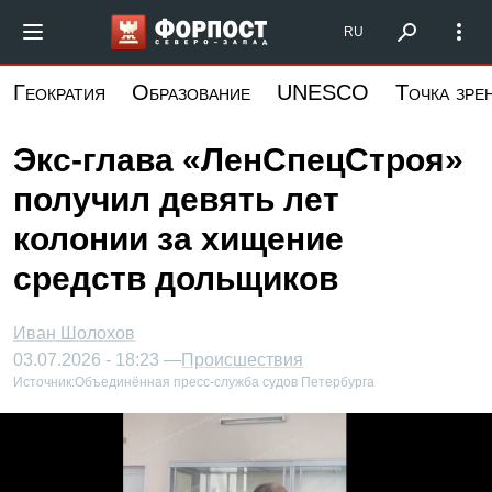
Перейти
Форпост Северо-Запад
RU
к
основному
Геократия
Образование
UNESCO
Точка зре
содержанию
Экс-глава «ЛенСпецСтроя»
получил девять лет
колонии за хищение
средств дольщиков
Иван Шолохов
03.07.2026 - 18:23 —
Происшествия
Источник:
Объединённая пресс-служба судов Петербурга