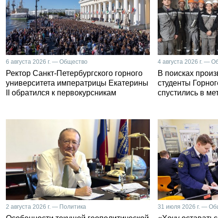
6 августа 2026 г. — Общество
4 августа 2026 г. — 
Ректор Санкт-Петербургского горного
В поисках прои
университета императрицы Екатерины
студенты Горног
II обратился к первокурсникам
спустились в ме
2 августа 2026 г. — Политика
31 июля 2026 г. — О