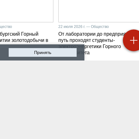
бщество
22 июля 2026 г. — Общество
бургский Горный
От лаборатории до предприятия: к
витии золотодобычи в
путь проходят студенты-
электроэнергетики Горного
Принять
университета
 2026 г. — Общество
19 июля 2026 г. — Общество
роходят студенческие
Как сохранить инженер
ики на предприятии-
мысль в эпоху тотально
ботчике систем
ИИ. Рабочая методика
ышленной
Санкт-Петербургского
атизации
Горного
 2026 г. — Экономика
16 июля 2026 г. — Общество
водству бензина в
Геополитический перел
и мешают не только
его культурно-
нские беспилотники
цивилизационный срез