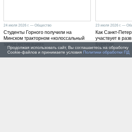
24 июля 2026 г. — Общество
23 июля 2026 г. — О
Студенты Горного получили на
Как Санкт-Петер
Минском тракторном «колоссальный
участвует в раз
заряд мотивации»
Бурятии
Продолжая использовать сайт, Вы соглашаетесь на обработку
Cookie-файлов и принимаете условия
Политики обработки ПД
20 июля 2026 г. — Общество
20 июля
Владимир Литвиненко - о
Как п
металлургах 21 века, как
практ
части сообщества горных
разра
инженеров
пром
автом
17 июля 2026 г. — Общество
16 июля
В Горном университете
Произ
Петербурга выпустили
Росси
первых инженеров нового
украи
поколения