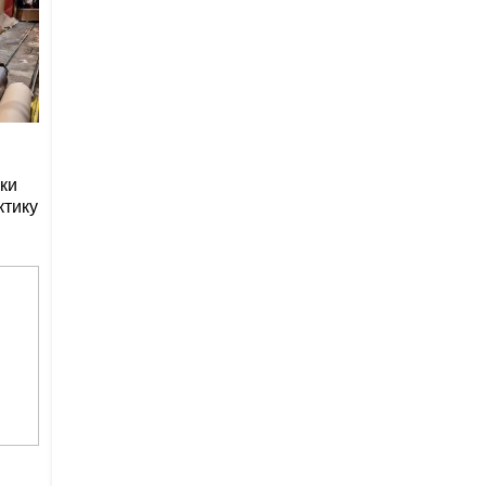
ки
ктику