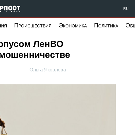
Форпост Северо-Запад
RU
ния
Происшествия
Экономика
Политика
Об
рпусом ЛенВО
 мошенничестве
Ольга Яковлева