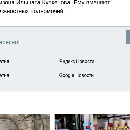
низона Ильшата Купкенова. Ему вменяют
олжностных полномочий.
ересно!
атия
Яндекс Новости
атия
Google Новости