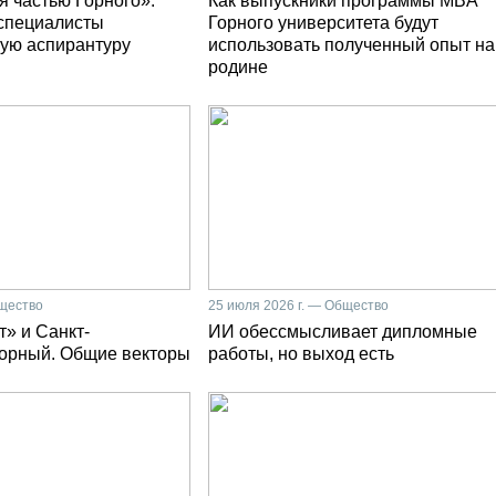
я частью Горного»:
Как выпускники программы MBA
специалисты
Горного университета будут
ую аспирантуру
использовать полученный опыт на
родине
бщество
25 июля 2026 г. — Общество
» и Санкт-
ИИ обессмысливает дипломные
Горный. Общие векторы
работы, но выход есть