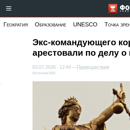
Перейти
к
основному
Геократия
Образование
UNESCO
Точка зре
содержанию
Экс-командующего ко
арестовали по делу о
03.07.2026 - 12:44 —
Происшествия
Источник:
РБК