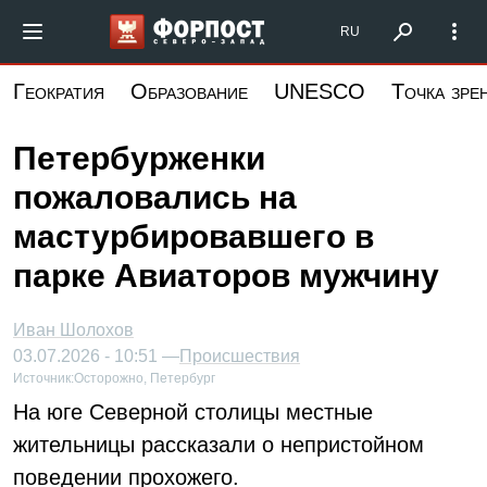
Перейти
Форпост Северо-Запад
RU
к
основному
Геократия
Образование
UNESCO
Точка зре
содержанию
Петербурженки
пожаловались на
мастурбировавшего в
парке Авиаторов мужчину
Иван Шолохов
03.07.2026 - 10:51 —
Происшествия
Источник:
Осторожно, Петербург
На юге Северной столицы местные
жительницы рассказали о непристойном
поведении прохожего.