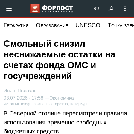
Перейти
Форпост Северо-Запад
RU
к
основному
Геократия
Образование
UNESCO
Точка зре
содержанию
Смольный снизил
неснижаемые остатки на
счетах фонда ОМС и
госучреждений
Иван Шолохов
03.07.2026 - 17:58 —
Экономика
Источник:
Telegram-канал "Осторожно, Петербург"
В Северной столице пересмотрели правила
использования временно свободных
бюджетных средств.