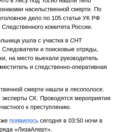
 что в лесу под Тосно нашли тело
изнаками насильственной смерти. По
головное дело по 105 статье УК РФ
 Следственного комитета России.
ольница ушла с участка в СНТ
. Следователи и поисковые отряды,
ки, на место выехали руководитель
аместитель и следственно-оперативная
ственной смерти нашли в лесополосе.
 эксперты СК. Проводятся мероприятия
частного к преступлению.
кже
появилось
сегодня в 03:50 ночи в
тряда «ЛизаАлерт».