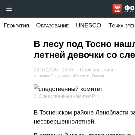
Перейти
к
основному
Геократия
Образование
UNESCO
Точка зре
содержанию
В лесу под Тосно наш
летней девочки со сл
03.07.2026 - 15:07 —
Происшествия
Источник:
Следственный комитет России
© Следственный комитет РФ
В Тосненском районе Ленобласти з
несовершеннолетней.