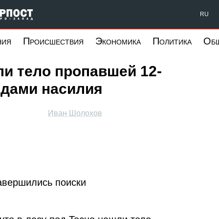
Форпост Северо-Запад
RU
ния
Происшествия
Экономика
Политика
Об
ли тело пропавшей 12-
едами насилия
Иван Шолохов
авершились поиски