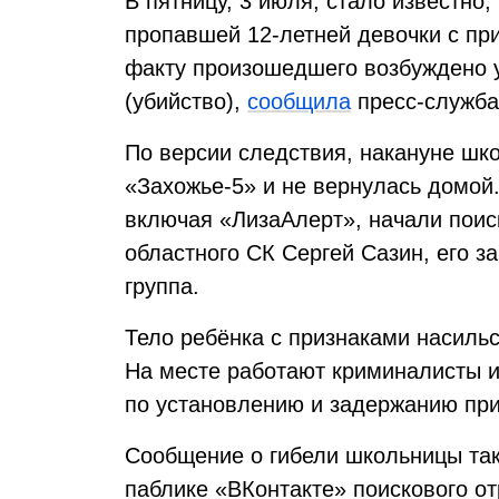
В пятницу, 3 июля, стало известно,
пропавшей 12-летней девочки с пр
факту произошедшего возбуждено у
(убийство),
сообщила
пресс-служба
По версии следствия, накануне шк
«Захожье-5» и не вернулась домой
включая «ЛизаАлерт», начали поис
областного СК Сергей Сазин, его з
группа.
Тело ребёнка с признаками насиль
На месте работают криминалисты и
по установлению и задержанию при
Сообщение о гибели школьницы та
паблике «ВКонтакте» поискового о