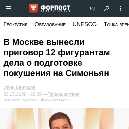
Перейти
Форпост Северо-Запад
RU
к
основному
Геократия
Образование
UNESCO
Точка зре
содержанию
В Москве вынесли
приговор 12 фигурантам
дела о подготовке
покушения на Симоньян
Иван Шолохов
03.07.2026 - 20:09 —
Происшествия
Источник:
Следственный комитет России