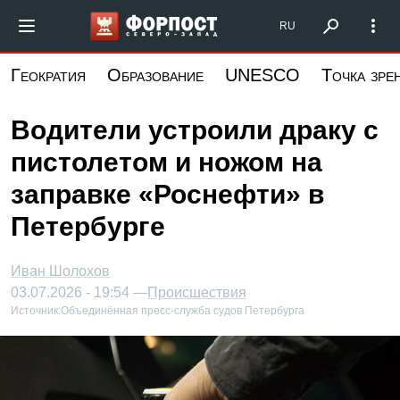
Перейти
Форпост Северо-Запад
RU
к
основному
Геократия
Образование
UNESCO
Точка зре
содержанию
Водители устроили драку с
пистолетом и ножом на
заправке «Роснефти» в
Петербурге
Иван Шолохов
03.07.2026 - 19:54 —
Происшествия
Источник:
Объединённая пресс-служба судов Петербурга