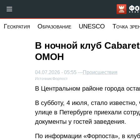
Перейти
к
основному
Геократия
Образование
UNESCO
Точка зре
содержанию
В ночной клуб Cabare
ОМОН
04.07.2026 - 05:55 —
Происшествия
Источник:
Форпост
В Центральном районе города оста
В субботу, 4 июля, стало известно,
улице в Петербурге приехали сот
документы у гостей заведения.
По информации «Форпоста», в клуб