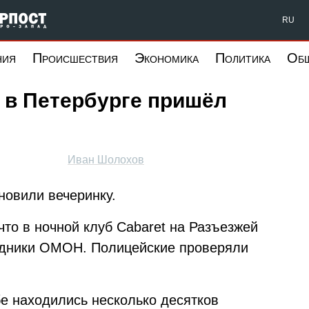
Форпост Северо-Запад
RU
ния
Происшествия
Экономика
Политика
Об
t в Петербурге пришёл
Иван Шолохов
новили вечеринку.
 что в ночной клуб Cabaret на Разъезжей
рудники ОМОН. Полицейские проверяли
е находились несколько десятков