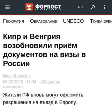
Перейти
Форпост Северо-Запад
RU
к
основному
Геократия
Образование
UNESCO
Точка зре
содержанию
Кипр и Венгрия
возобновили приём
документов на визы в
России
Иван Шолохов
06.07.2026 - 11:04 —
Общество
Источник:
АТОР
Жители РФ вновь могут оформить
разрешения на въезд в Европу.