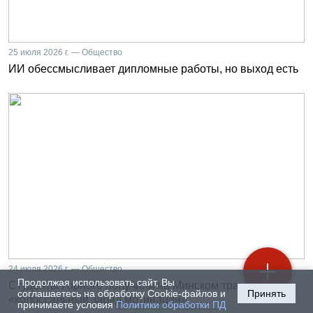
25 июля 2026 г. — Общество
ИИ обессмысливает дипломные работы, но выход есть
24 июля 2026 г. — Общество
Продолжая использовать сайт, Вы
Студенты Горного получили на Минском тракторном
соглашаетесь на обработку Cookie-файлов и
Принять
«колоссальный заряд мотивации»
принимаете условия
Политики обработки ПД