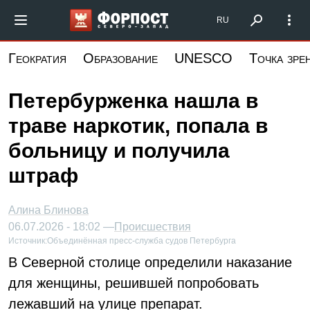
Перейти
Форпост Северо-Запад
RU
к
основному
Геократия
Образование
UNESCO
Точка зре
содержанию
Петербурженка нашла в
траве наркотик, попала в
больницу и получила
штраф
Алина Блинова
06.07.2026 - 18:02 —
Происшествия
Источник:
Объединённая пресс-служба судов Петербурга
В Северной столице определили наказание
для женщины, решившей попробовать
лежавший на улице препарат.