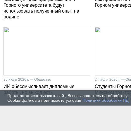
Горного университета будут
Горном универс
использовать полученный опыт на
родине
25 июля 2026 г. — Общество
24 июля 2026 г. — О
ИИ обессмысливает дипломные
Студенты Горног
работы, но выход есть
Минском тракто
Продолжая использовать сайт, Вы соглашаетесь на обработку
заряд мотиваци
Cookie-файлов и принимаете условия
Политики обработки ПД
22 июля 2026 г. — Общество
20 июля
От лаборатории до
Влади
предприятия: какой путь
метал
проходят студенты-
части