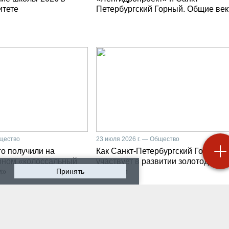
итете
Петербургский Горный. Общие ве
бщество
23 июля 2026 г. — Общество
о получили на
Как Санкт-Петербургский Горный
рном «колоссальный
участвует в развитии золотодобыч
и»
Принять
Бурятии
 2026 г. — Общество
20 июля 2026 г. — Общество
мир Литвиненко - о
Как проходят студенчес
лургах 21 века, как
практики на предприяти
 сообщества горных
разработчике систем