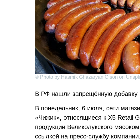
© Photo by Hasmik Ghazaryan Olson on Unspl
В РФ нашли запрещённую добавку в
В понедельник, 6 июля, сети магаз
«Чижик», относящиеся к X5 Retail 
продукции Великолукского мясоком
ссылкой на пресс-службу компании