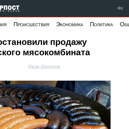
Форпост Северо-Запад
RU
ния
Происшествия
Экономика
Политика
Об
остановили продажу
ского мясокомбината
Иван Шолохов