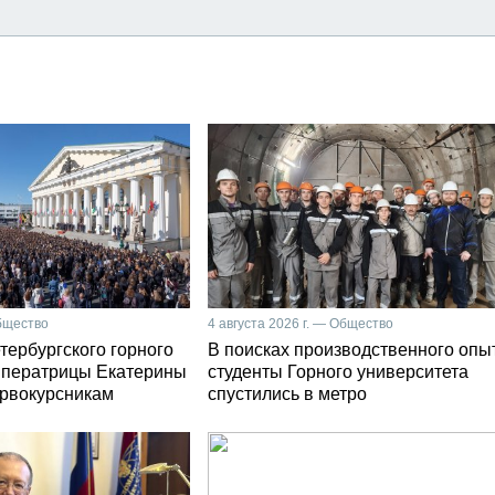
Общество
4 августа 2026 г. — Общество
тербургского горного
В поисках производственного опы
мператрицы Екатерины
студенты Горного университета
первокурсникам
спустились в метро