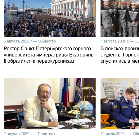
6 августа 2026 г. — Общество
4 августа 2026 г. — 
Ректор Санкт-Петербургского горного
В поисках прои
университета императрицы Екатерины
студенты Горног
II обратился к первокурсникам
спустились в ме
2 августа 2026 г. — Политика
31 июля 2026 г. — О