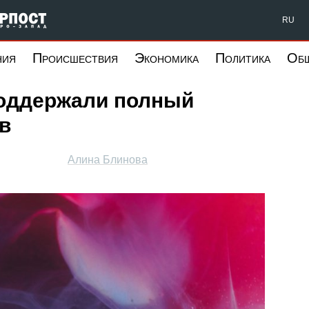
Форпост Северо-Запад
RU
ния
Происшествия
Экономика
Политика
Об
поддержали полный
в
Алина Блинова