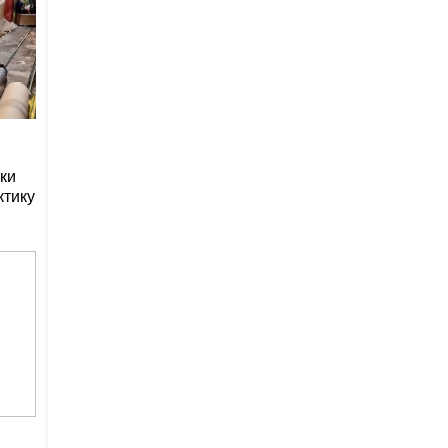
ки
ктику