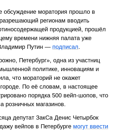
е обсуждение моратория прошло в
, разрешающий регионам вводить
котиносодержащей продукцией, прошёл
ящему времени нижняя палата уже
и Владимир Путин —
подписал
.
ожно, Петербург», одна из участниц
омышленной политике, инновациям и
ила, что мораторий не окажет
 городе. По её словам, в настоящее
трировано порядка 500 вейп-шопов, что
ва розничных магазинов.
сяца депутат ЗакСа Денис Четырбок
одажу вейпов в Петербурге
могут ввести