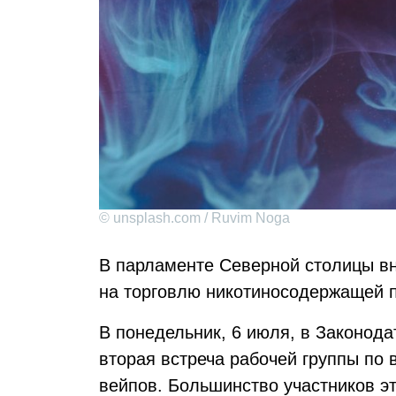
© unsplash.com / Ruvim Noga
В парламенте Северной столицы в
на торговлю никотиносодержащей 
В понедельник, 6 июля, в Законод
вторая встреча рабочей группы по 
вейпов. Большинство участников э