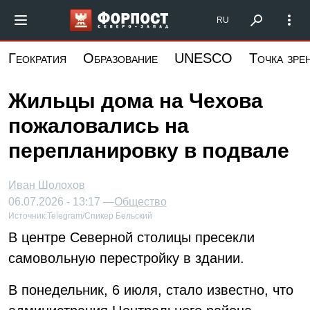
Перейти
Форпост Северо-Запад
RU
к
основному
Геократия
Образование
UNESCO
Точка зре
содержанию
Жильцы дома на Чехова
пожаловались на
перепланировку в подвале
Иван Шолохов
06.07.2026 - 13:17 —
Общество
Источник:
Telegram/Спикер Бельский
В центре Северной столицы пресекли
самовольную перестройку в здании.
В понедельник, 6 июля, стало известно, что