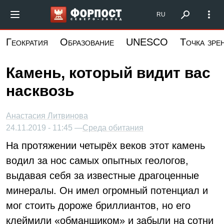
Перейти
Форпост Северо-Запад
RU
к
основному
Геократия
Образование
UNESCO
Точка зре
содержанию
Камень, который видит вас
насквозь
Анастасия Литвинова
24.11.2019 - 11:45 —
Среда обитания
На протяжении четырёх веков этот камень
водил за нос самых опытных геологов,
выдавая себя за известные драгоценные
минералы. Он имел огромный потенциал и
мог стоить дороже бриллиантов, но его
клеймили «обманщиком» и забыли на сотни