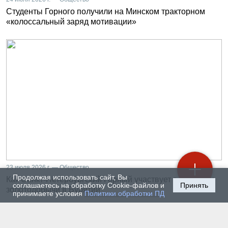
Студенты Горного получили на Минском тракторном
«колоссальный заряд мотивации»
23 июля 2026 г. — Общество
Продолжая использовать сайт, Вы
Как Санкт-Петербургский Горный участвует в развитии
соглашаетесь на обработку Cookie-файлов и
Принять
золотодобычи в Бурятии
принимаете условия
Политики обработки ПД
22 июля 2026 г. — Общество
От лаборатории до предприятия: какой путь