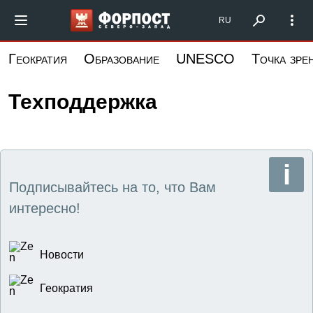
Перейти
Форпост Северо-Запад
RU
к
основному
Геократия
Образование
UNESCO
Точка зре
содержанию
Техподдержка
Подписывайтесь на то, что Вам
интересно!
Новости
Геократия