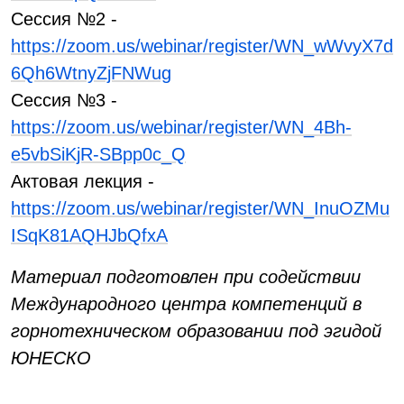
Сессия №2 -
https://zoom.us/webinar/register/WN_wWvyX7d
6Qh6WtnyZjFNWug
Сессия №3 -
https://zoom.us/webinar/register/WN_4Bh-
e5vbSiKjR-SBpp0c_Q
Актовая лекция -
https://zoom.us/webinar/register/WN_InuOZMu
ISqK81AQHJbQfxA
Материал подготовлен при содействии
Международного центра компетенций в
горнотехническом образовании под эгидой
ЮНЕСКО