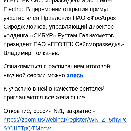
«ГЕОТЕК Сейсморазведка» и Schneider
Electric. В церемонии открытия примут
участие член Правления ПАО «ФосАгро»
Сиродж Лоиков, управляющий директор
холдинга «СИБУР» Рустам Галиахметов
,
президент ПАО «ГЕОТЕК Сейсморазведка»
Владимир Толкачев.
Ознакомиться с расписанием итоговой
научной сессии можно
здесь
.
К участию в ней в качестве зрителей
приглашаются все желающие.
Открытие, сессия №1, закрытие -
https://zoom.us/webinar/register/WN_ZF5rhyPc
SfOfI5TpQTMbcw