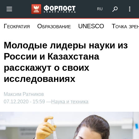
Перейти
Форпост Северо-Запад
RU
к
основному
Геократия
Образование
UNESCO
Точка зре
содержанию
Молодые лидеры науки из
России и Казахстана
расскажут о своих
исследованиях
Максим Ратников
07.12.2020 - 15:59 —
Наука и техника