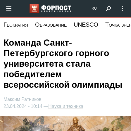
Перейти
Форпост Северо-Запад
RU
к
основному
Геократия
Образование
UNESCO
Точка зре
содержанию
Команда Санкт-
Петербургского горного
университета стала
победителем
всероссийской олимпиады
Максим Ратников
23.04.2024 - 10:14 —
Наука и техника