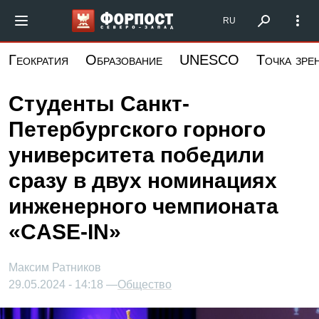
Перейти
Форпост Северо-Запад
RU
к
основному
Геократия
Образование
UNESCO
Точка зре
содержанию
Студенты Санкт-
Петербургского горного
университета победили
сразу в двух номинациях
инженерного чемпионата
«CASE-IN»
Максим Ратников
29.05.2024 - 14:18 —
Общество