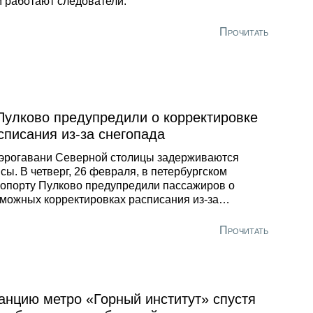
 работают следователи.
Прочитать
Пулково предупредили о корректировке
списания из-за снегопада
эрогавани Северной столицы задерживаются
сы. В четверг, 26 февраля, в петербургском
опорту Пулково предупредили пассажиров о
можных корректировках расписания из-за
гопада. Сообщение опубликовали в Telegram-
але воздушной гавани. В аэрохабе усилили состав
Прочитать
очих смен, а также ввели дополнительную технику
 уборки осадков.
анцию метро «Горный институт» спустя