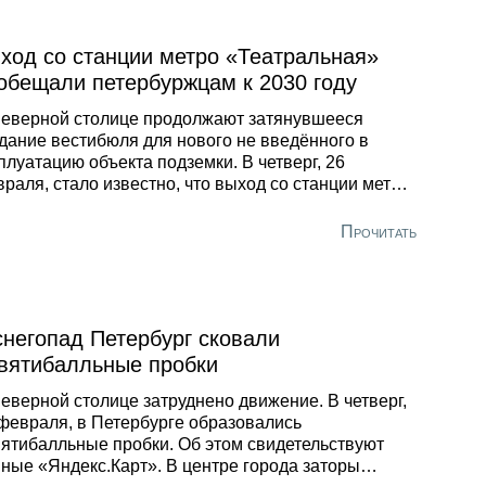
ход со станции метро «Театральная»
обещали петербуржцам к 2030 году
еверной столице продолжают затянувшееся
дание вестибюля для нового не введённого в
плуатацию объекта подземки. В четверг, 26
раля, стало известно, что выход со станции метро
атральная» в Петербурге появится к 2030 году. Об
м заявил в ходе отчёта райадминистрации вице-
Прочитать
ернатор города Николай Линченко, сообщила
нтанка».
снегопад Петербург сковали
вятибалльные пробки
еверной столице затруднено движение. В четверг,
февраля, в Петербурге образовались
ятибалльные пробки. Об этом свидетельствуют
ные «Яндекс.Карт». В центре города заторы