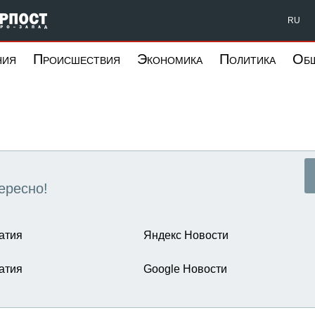
Форпост Северо-Запад
RU
ния
Происшествия
Экономика
Политика
Об
ересно!
атия
Яндекс Новости
атия
Google Новости