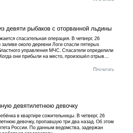
прогнозам, начиная с 02-05 часов ночи ожидается
еход температуры воздуха через 0 градусов в
рону положительных значений», — предупредил
овник.
из девяти рыбаков с оторванной льдины
ается спасательная операция. В четверг, 26
 заливе около деревни Логи спасли пятерых
бластного управления МЧС. Спасатели определили
Когда они прибыли на место, произошёл отрыв
Прочитать
нную девятилетнюю девочку
бёнка в квартире сожительницы. В четверг, 26
етнюю девочку, пропавшую три два назад. Об этом
тета России. По данным ведомства, задержан