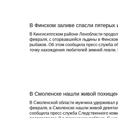
По 
пер
сто
чин
В Финском заливе спасли пятерых 
В Кингисеппском районе Ленобласти продолж
февраля, с оторвавшейся льдины в Финском
рыбаков. Об этом сообщила пресс-служба о
точку нахождения любителей зимней ловли. 
льдины.
В Смоленске нашли живой похище
В Смоленской области мужчина удерживал ре
февраля, в Смоленске нашли живой девятил
сообщила пресс-служба Следственного коми