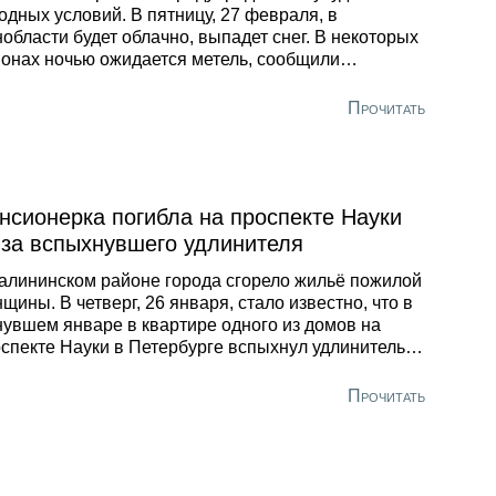
одных условий. В пятницу, 27 февраля, в
области будет облачно, выпадет снег. В некоторых
онах ночью ожидается метель, сообщили
рпосту» в областном управлении МЧС. В тёмное
мя суток температура воздуха составит -1, -6
Прочитать
дусов, местами столбик термометра опустится до
. В светлое в регионе потеплеет до +3 градусов.
ер южных направлений задует со скоростью 7-12
ров в секунду. Атмосферное давление ночью
изится, а днём существенно не изменится.
нсионерка погибла на проспекте Науки
-за вспыхнувшего удлинителя
алининском районе города сгорело жильё пожилой
щины. В четверг, 26 января, стало известно, что в
увшем январе в квартире одного из домов на
спекте Науки в Петербурге вспыхнул удлинитель.
езультате ЧП погибла 86-летняя хозяйка жилища,
бщила пресс-служба городского управления МЧС.
Прочитать
данным ведомства, переходник, к которому был
ключён холодильник, загорелся из-за аварийного
има работы электрооборудования. Возгорание
вело к пожару на кухне.