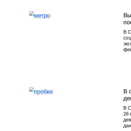
Вы
по
В С
соз
экс
фев
«Те
это
губ
«Фо
В 
де
В С
26 
дев
дан