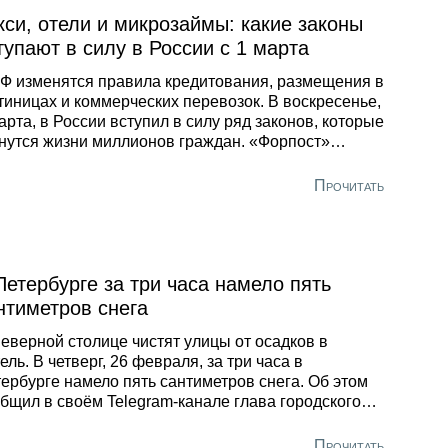
кси, отели и микрозаймы: какие законы
тупают в силу в России с 1 марта
Ф изменятся правила кредитования, размещения в
тиницах и коммерческих перевозок. В воскресенье,
арта, в России вступил в силу ряд законов, которые
нутся жизни миллионов граждан. «Форпост»
рал самые значимые из них. Закон о локализации
си
Прочитать
Петербурге за три часа намело пять
нтиметров снега
еверной столице чистят улицы от осадков в
ель. В четверг, 26 февраля, за три часа в
ербурге намело пять сантиметров снега. Об этом
бщил в своём Telegram-канале глава городского
итета по благоустройству Сергей Петриченко.
становку на улицах усложняет шквалистый ветер.
Прочитать