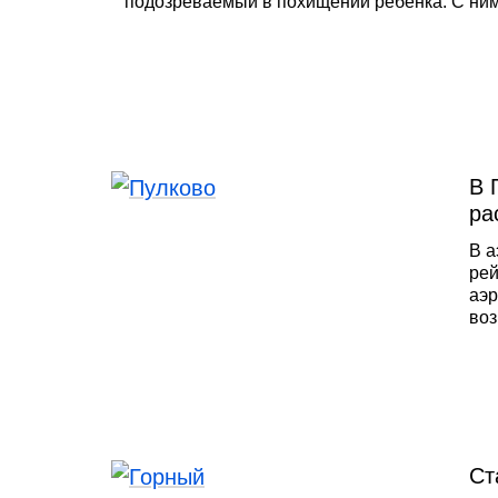
подозреваемый в похищении ребёнка. С ним
В 
ра
В а
рей
аэр
воз
сне
кан
раб
для
Ст