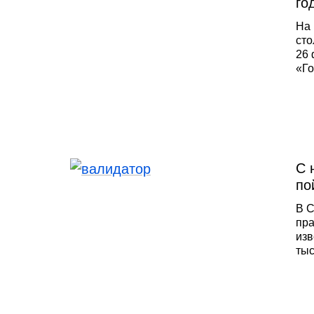
го
На 
сто
26 
«Го
моб
соо
на 
сет
пла
С 
по
В С
пра
изв
тыс
слу
дан
про
пас