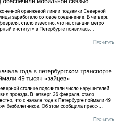
д обеспечили мобильной связью
конечной оранжевой линии подземки Северной
лицы заработало сотовое соединение. В четверг,
февраля, стало известно, что на станции метро
рный институт» в Петербурге появилась
ильная связь и интернет. Об этом «Форпосту»
бщила пресс-служба МТС. Компания разместила
Прочитать
территории объекта indoor-базовые станции. Новая
ь LTE теперь охватывает вестибюль, эскалаторы и
тформу.
начала года в петербургском транспорте
ймали 49 тысяч «зайцев»
еверной столице подсчитали число нарушителей
вил проезда. В четверг, 26 февраля, стало
естно, что с начала года в Петербурге поймали 49
яч безбилетников. Об этом сообщила пресс-
жба городского комитета по транспорту. По её
ным, за это время было проведено 187 тысяч
Прочитать
верок. Им подверглись более 2,3 миллиона
сажиров на 340 маршрутах.