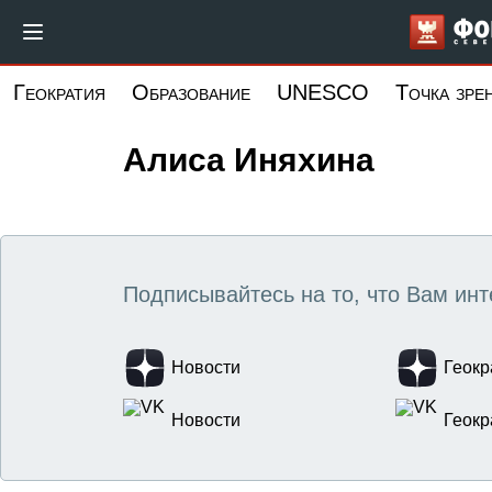
Перейти
к
основному
Геократия
Образование
UNESCO
Точка зре
содержанию
Алиса Иняхина
Подписывайтесь на то, что Вам инт
Новости
Геокр
Новости
Геокр