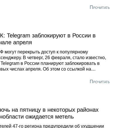
азовались на набережной реки Фонтанки, на
овой улице, Литейном проспекте, набережной
Прочитать
ала Грибоедова, части Невского, Дворцовой
ережной, Троицком мосту, Синопской набережной
ругих дорогах. На Петроградской стороне машины
ят на Каменноостровском проспекте, Кронверкской
ережной, Большой Пушкарской улице,
К: Telegram заблокируют в России в
ережной реки Карповки, Малом проспекте П.С.
чале апреля
Ф могут перекрыть доступ к популярному
сенджеру. В четверг, 26 февраля, стало известно,
 Telegram в России планируют заблокировать в
вых числах апреля. Об этом со ссылкой на
очники сообщил РБК.
Прочитать
ночь на пятницу в некоторых районах
нобласти ожидается метель
елей 47-го региона предупредили об ухудшении