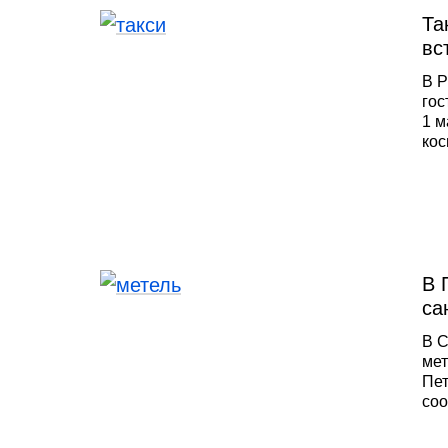
Та
вс
В Р
гос
1 м
кос
соб
так
В 
са
В С
мет
Пет
соо
ком
«Об