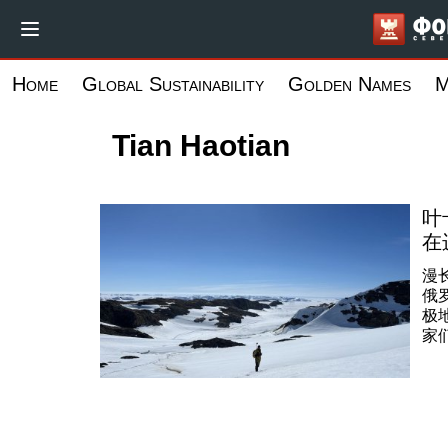
跳
转
到
Home
Global Sustainability
Golden Names
M
主
要
Tian Haotian
内
容
叶
在
漫
俄
极
家
度
理
学