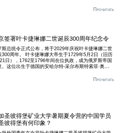
TAN-2康采恩”、”俄罗斯铜业公司”、”矿业设计局”、”克劳
班石膏公司”、”Transneft-Baltica”、RN-”尤甘斯克石油
Прочитать
然气”、”埃兹塔布”有限公司、”兵工厂”机械厂等。
京签署叶卡捷琳娜二世诞辰300周年纪念令
罗斯总统令正式公布，将于2029年庆祝叶卡捷琳娜二世
辰300周年。 叶卡捷琳娜大帝生于1729年5月2日（旧历
月21日），1762至1796年间在位执政，成为俄罗斯帝国
皇。这位出生于德国的安哈尔特-采尔布斯特索菲·奥古斯
·弗雷德里克公主，在受洗时得名叶卡捷琳娜·阿列克谢耶
娜。 在俄罗斯国家历史中，她的统治时期被称为”叶卡捷
Прочитать
娜的黄金时代”与”开明专制时代”。 在其34年执政期间，
济领域成立了”自由经济协会”，工场手工业数量激增，黑
港口贸易规模扩大，并首次推行纸币流通。国家治理方
将俄罗斯划分为行省，兴建多座重要城市，实现教会土
世俗化。对外政策中俄罗斯两次战胜奥斯曼帝国，首次
立黑海舰队并赢得数场海战，派遣波罗的海分舰队进入
加圣彼得堡矿业大学暑期夏令营的中国学员
琴海重创奥斯曼海军。格鲁吉亚接受俄罗斯保护，同年
圣彼得堡有何印象？
里米亚并入帝国版图。经过三次瓜分波兰，白俄罗斯与
陶宛领土归入俄罗斯。 女皇执政理念的核心准则之一
一批外国青年在女皇叶卡捷琳娜二世圣彼得堡矿业大学