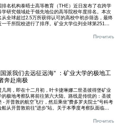
国排名机构泰晤士高等教育（THE）近日发布了在跨学
科学研究领域处于领先地位的高等院校年度排名。本次
名从全球超过2.5万所获得认可的高校中初步筛选，最终
近一千所院校进行了排序。矿业大学位列全球第251至
00名区间。 叶卡捷琳娜二世圣彼得堡矿业大学跻身俄罗
高校前十。 该排名方法基于11项精心挑选的绩效指标，
Прочитать
三个关键维度对高校进行评估：投入（资金）、过程
机构提供的机会、行政支持与推动力等成效指标）以及
果（跨学科科学出版物的数量、占比及声誉）。 矿业大
在国内参评高校中，在第一个维度（科研项目资金）上
分最高，达到95.1分。依据此项标准，圣彼得堡矿业大
亦位列世界顶尖十强。THE分析师特别指出，该校此项
祖国派我们去远征远海” ：矿业大学的极地工
标“…与麻省理工学院一样，均得益于跨国公司的工业与
者奔赴南极
验室资助。”
过几周，即在十二月初，叶卡捷琳娜二世圣彼得堡矿业
学的极地考察队将前往第六大陆。路线是传统的：圣彼
堡 - 开普敦的航空飞行，然后乘坐”费多罗夫院士”号科考
险船从开普敦前往”进步”站。关于本季度考察队面临哪些
务，以及与往年相比的根本区别是什么，”前哨”与大学野
考察队队长阿列克谢·博尔舒诺夫进行了交谈。 - 今年考
Прочитать
队的参与者人数从8人增加到11人。这似乎是创纪录
。团队人数的增加是出于什么原因？