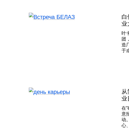
白
业
叶
团
造
于
举
代
略
发
Ин
R
联
从
业
在
意
动
心