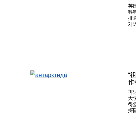
英
科
排
对
3
斯
从
（
成
学
得
学
“
指
作
实
再
大
得
探
任
外
察
的