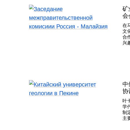
矿
会
在
文
合
兴
以
会
利
担
3
1
布
中
基
协
了
叶
学
制
主
极
养