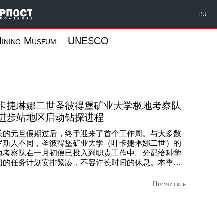
Форпост Северо-Запад
RU
ining Museum
UNESCO
卡捷琳娜二世圣彼得堡矿业大学极地考察队
进步站地区启动钻探进程
长的元旦假期过后，终于迎来了首个工作周。与大多数
罗斯人不同，圣彼得堡矿业大学（叶卡捷琳娜二世）的
地考察队在一月初便已投入到职责工作中。分配给科学
们的任务计划安排紧凑，不容许长时间的休息。本季
，多年期科研项目”南极东部深部结构的综合地质地球物
研究”开始进入实际实施阶段，该项目的科学负责人是大
Прочитать
校长弗拉基米尔·利特维年科。