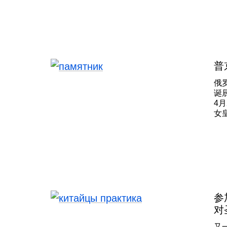
TI
夫库
天
普
俄
诞
4
女
特
夫
琳
经
海
面
地
建
参
爱
对
克
立
又