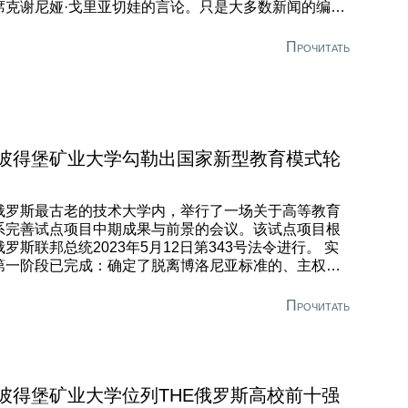
席克谢尼娅·戈里亚切娃的言论。只是大多数新闻的编辑
追求轰动效应时，并未强调议员关于过渡分阶段性的表
。 我们来梳理一下事件的时间线。俄罗斯向主权高等教
Прочитать
过渡的第一阶段始于2023年5月12日的总统令《关于完
高等教育体系若干问题的若干规定》。该法令首次提出
基础教育和专门化教育取代学士和硕士教育。实验期为
23/24学年至2025/26学年。参与者包括：伊曼努尔·康德
罗的海联邦大学、莫斯科航空学院、莫斯科国立钢铁合
学院、莫斯科国立师范大学、叶卡捷琳娜二世圣彼得堡
彼得堡矿业大学勾勒出国家新型教育模式轮
业大学和托木斯克国立大学。 六所参与院校之一的圣彼
堡矿业大学，已在2023/24学年全面取消了学士和硕士学
制度，并按基础高等教育模式招收了学生。2025年8
俄罗斯最古老的技术大学内，举行了一场关于高等教育
，在俄罗斯科学与高等教育部部长瓦列里·法利科夫的参
系完善试点项目中期成果与前景的会议。该试点项目根
下，在该校举行了关于试点项目中斯成果和实施前景的
俄罗斯联邦总统2023年5月12日第343号法令进行。 实
议。会议主要结论是确认实验第一阶段已完成，并确定
第一阶段已完成：确定了脱离博洛尼亚标准的、主权独
新模式的主要参数：建立具有统一基础课程列表的标准
的国内高校体系的关键参数，为其推广普及奠定了基
基础核心课程体系，以及加强培养过程中的实践环节。
。该模式以叶卡捷琳娜二世圣彼得堡矿业大学在试点项
Прочитать
彼得堡矿业大学被称为该项目的引领者，其模式被作为
框架内开发并已成功推行两年的完整教育模式为基础。
广的基础。
核心理念在于，在宽口径专业与培养方向框架内，建立
有统一基础课程列表的基础教育核心。圣彼得堡矿业大
将此阶段安排在第一和第二学年。核心课程阶段结束
，学生可调整专业选择。
彼得堡矿业大学位列THE俄罗斯高校前十强