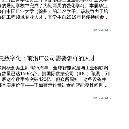
 ”必须启蒙应当被治理的国家。” 1773年10月21日，她
办的暑期学校中完成了为期两周的强化学习。本届毕业
参议院关于设立矿业军官学校的报告上御批”照此执行”。
来自中国矿业大学（徐州）的31名学子。该校致力于培
采矿工程领域专业人才，其学生自2019年起便持续参与
项目。 在圣彼得堡期间，学员们系统学习了现代采矿技
课程，内容涵盖《露天开采技术》《现代岩石破碎技
Прочитать
》《现代选煤技术》《采矿工业数字化》等专题讲座及
践操作，并参加了多场经济与财务报告准则研讨会。 中
学子深入体验了全新的学术氛围，切身感受了矿业大学
教学设施与培养体系。
慧数字化：前沿IT公司需要怎样的人才
联网概念诞生刚满25周年，全球智能家居与工业物联网
备数量已达150亿台。据国际数据公司（IDC）预测，到
年底这个数字将突破420亿。但众所周知，这些设备并
都具实用价值——正如警示过量进食的智能餐具问世
，营养师与内分泌医生的工作量未必减少。 在工业领
，唯有计算机专家与工程师协同作战，才能在关键环节
Прочитать
芜存菁，实现数字工具的有效落地。如今IT企业纷纷招
传统工艺师、设计师、规划师作为正式员工，这一趋势
源于NAUKA公司（科学有限责任公司）的率先实践——
公司刚荣获ComNews奖项”油气行业最佳生产规划系统”
荣。