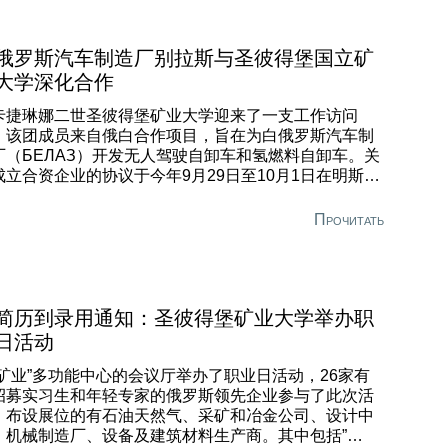
俄罗斯汽车制造厂别拉斯与圣彼得堡国立矿
大学深化合作
卡捷琳娜二世圣彼得堡矿业大学迎来了一支工作访问
，该团成员来自俄白合作项目，旨在为白俄罗斯汽车制
厂（БЕЛАЗ）开发无人驾驶自卸车和氢燃料自卸车。关
成立合资企业的协议于今年9月29日至10月1日在明斯克
行的”创新工业展·白俄罗斯”国际工业展览会期间签署。
表团成员包括：白俄罗斯汽车制造厂（БЕЛАЗ）负责战
Прочитать
发展的副总经理阿列克谢·格拉乔夫，”俄罗斯技术-业务
展”有限责任公司总经理阿列克谢·库哈列夫，以及来自”
Дев Солюшенс”股份公司（白俄罗斯软件开发商）、”
T-工程”有限责任公司和”联合能源”有限责任公司（俄罗斯
邦）的代表。
简历到录用通知：圣彼得堡矿业大学举办职
日活动
”矿业”多功能中心的会议厅举办了职业日活动，26家有
招募实习生和年轻专家的俄罗斯领先企业参与了此次活
。布设展位的有石油天然气、采矿和冶金公司、设计中
、机械制造厂、设备及建筑材料生产商。其中包括”