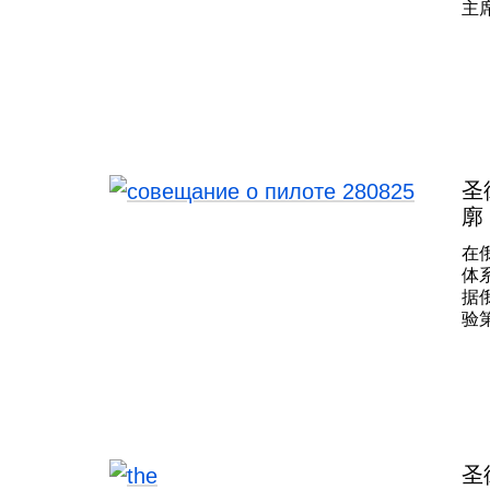
主
在
述
育
善
以
20
波
金
圣
矿
廓
得
位
在
月
体
与
据
会
验
了
立
化
础
圣
目
推
其
具
学
后
圣