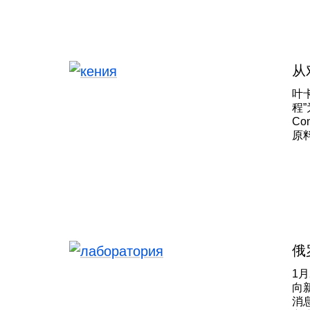
成
1
院
水
2
从
资
叶
可
程
Co
原
国
工
域实
bud
dor
俄
1
向
消