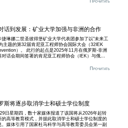
Прочитать
一致。 北京中国地质大学前身为北京地质学院，成立于
952年，由北京大学、清华大学、天津大学和唐山铁道学
的地质系合并组建。该校专注于地球科学，是地质学、
文地质学和地球物理学领域的顶尖科研和教育机构。其
0个实验室中有2个是国家级重点实验室，即由中央政府
对话到发展：矿业大学加强与非洲的合作
助的”矿产资源与生物地质学”实验室和”深部开发与地球
卡捷琳娜二世圣彼得堡矿业大学代表团参加了以”未来工
视化”实验室。该大学出版5种科学期刊。
”为主题的第32届肯尼亚工程师协会国际大会（32IEK
nvention）。 此行的起点是2025年11月在俄罗斯-非洲
料对话会期间签署的肯尼亚工程师协会（IEK）与俄罗斯
家矿业工程师协会之间的合作备忘录。该协议规定将在
程教育、专业人员技能提升以及引入国际专业标准等领
Прочитать
施联合倡议。 /spmi/2025-10-30/klyuch-k-
ushchemu-pod-nogami-forum-v-peterburge-daet-
ozhnuyu-kartu-k
罗斯将逐步取消学士和硕士学位制度
月29日星期四，数十家媒体报道了该国将从2026年起转
新的高等教育模式，并据此取消学士和硕士学位制度的
息。媒体引用了国家杜马科学与高等教育委员会第一副