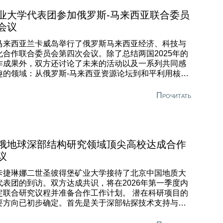
业大学代表团参加俄罗斯-马来西亚联合委员
会议
马来西亚兰卡威岛举行了俄罗斯马来西亚经济、科技与
化合作联合委员会第四次会议。除了总结两国2025年的
作成果外，双方还讨论了未来的活动以及一系列共同感
趣的领域：从俄罗斯-马来西亚资源论坛到和平利用核能
及引进俄罗斯技术。 俄罗斯-马来西亚政府间联合委员会
议的联合主席由俄罗斯科学与高等教育部部长瓦列里·法
Прочитать
科夫和马来西亚高等教育部部长赞布里·阿卜杜勒·卡迪尔
任。仅在今年，两国合作的成果就包括贸易额增长
2%，化工产品贸易量增加——俄罗斯化肥出口飙升
24%，以及两国数十所大学和公司达成了合作共识。 赞
里·阿卜杜勒·卡迪尔指出，联合委员会第四次会议标志着
俄地球深部结构研究领域顶尖高校达成合作
于多年友谊、相互尊重和共同目标的俄马双边关系取得
议
显著进展。
卡捷琳娜二世圣彼得堡矿业大学接待了北京中国地质大
代表团的到访。双方达成共识，将在2026年第一季度内
定联合研究议程并准备合作工作计划。 潜在科研项目的
要方向已初步确定。首先是关于深部钻探技术支持与南
研究。在教育层面，中方对矿业大学建立的实践技能培
体系表现出兴趣。双方还就”暑期学校”形式的学生交换达