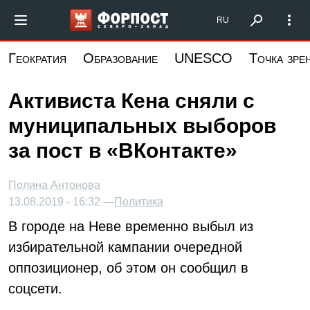
Перейти
Форпост Северо-Запад
RU
к
основному
Геократия
Образование
UNESCO
Точка зре
содержанию
Активиста Кена сняли с
муниципальных выборов
за пост в «ВКонтакте»
Полина Антонова
13.08.2019 - 16:32 —
Политика
В городе на Неве временно выбыл из
избирательной кампании очередной
оппозиционер, об этом он сообщил в
соцсети.