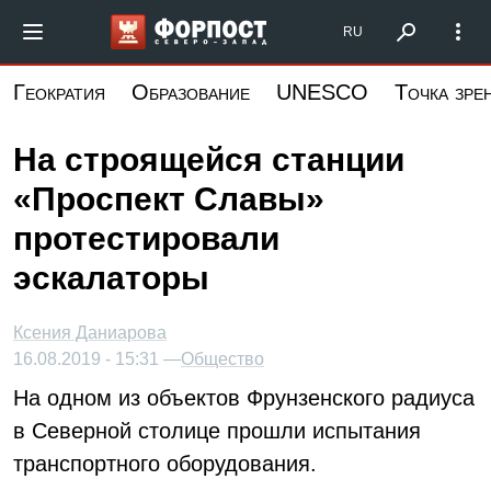
Перейти
Форпост Северо-Запад
RU
к
основному
Геократия
Образование
UNESCO
Точка зре
содержанию
На строящейся станции
«Проспект Славы»
протестировали
эскалаторы
Ксения Даниарова
16.08.2019 - 15:31 —
Общество
На одном из объектов Фрунзенского радиуса
в Северной столице прошли испытания
транспортного оборудования.