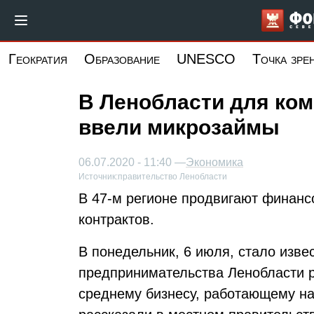
Перейти
к
основному
Геократия
Образование
UNESCO
Точка зре
содержанию
В Ленобласти для ко
ввели микрозаймы
06.07.2020 - 11:40 —
Экономика
Источник:
правительство Ленобласти
В 47-м регионе продвигают финанс
контрактов.
В понедельник, 6 июля, стало изве
предпринимательства Ленобласти 
среднему бизнесу, работающему на