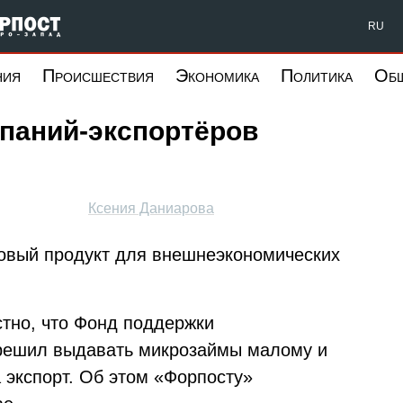
Форпост Северо-Запад
RU
ния
Происшествия
Экономика
Политика
Об
мпаний-экспортёров
Ксения Даниарова
овый продукт для внешнеэкономических
стно, что Фонд поддержки
решил выдавать микрозаймы малому и
 экспорт. Об этом «Форпосту»