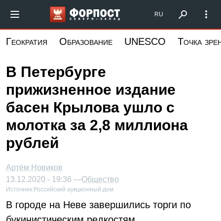
Перейти
Форпост Северо-Запад
RU
к
основному
Геократия
Образование
UNESCO
Точка зре
содержанию
В Петербурге
прижизненное издание
басен Крылова ушло с
молотка за 2,8 миллиона
рублей
Артём Новиков
13.12.2020 - 19:36 —
Общество
Источник:
Российский аукционный дом
В городе на Неве завершились торги по
букинистическим редкостям.