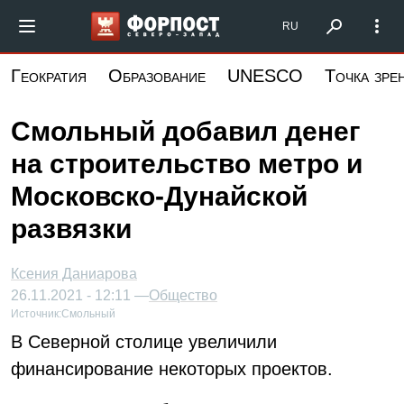
Перейти
Форпост Северо-Запад
RU
к
основному
Геократия
Образование
UNESCO
Точка зре
содержанию
Смольный добавил денег
на строительство метро и
Московско-Дунайской
развязки
Ксения Даниарова
26.11.2021 - 12:11 —
Общество
Источник:
Смольный
В Северной столице увеличили
финансирование некоторых проектов.