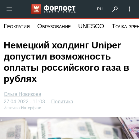
Перейти
Форпост Северо-Запад
RU
к
основному
Геократия
Образование
UNESCO
Точка зре
содержанию
Немецкий холдинг Uniper
допустил возможность
оплаты российского газа в
рублях
Ольга Новикова
27.04.2022 - 11:03 —
Политика
Источник:
Интерфакс