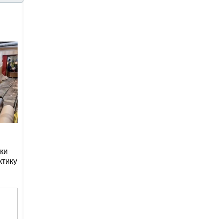
ки
ктику