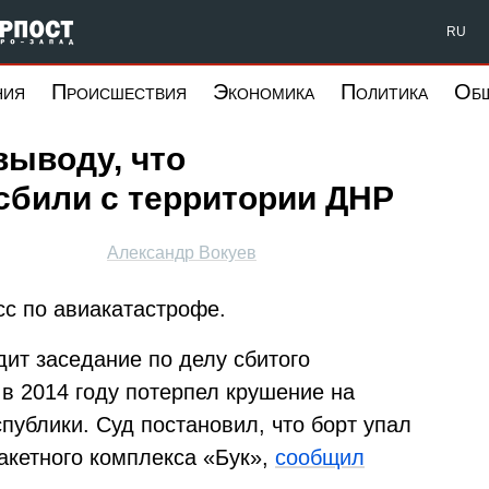
Форпост Северо-Запад
RU
ния
Происшествия
Экономика
Политика
Об
выводу, что
сбили с территории ДНР
Александр Вокуев
с по авиакатастрофе.
одит заседание по делу сбитого
 в 2014 году потерпел крушение на
публики. Суд постановил, что борт упал
акетного комплекса «Бук»,
сообщил