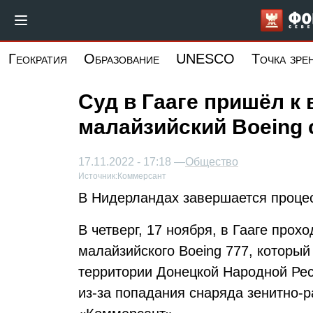
Перейти
к
основному
Геократия
Образование
UNESCO
Точка зре
содержанию
Суд в Гааге пришёл к 
малайзийский Boeing 
17.11.2022 - 17:18 —
Общество
Источник:
Коммерсант
В Нидерландах завершается процес
В четверг, 17 ноября, в Гааге прох
малайзийского Boeing 777, который
территории Донецкой Народной Рес
из-за попадания снаряда зенитно-р