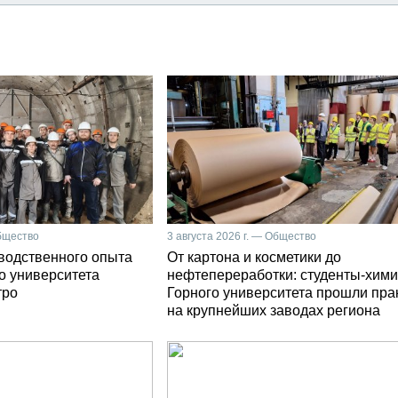
Общество
3 августа 2026 г. — Общество
зводственного опыта
От картона и косметики до
о университета
нефтепереработки: студенты-хими
тро
Горного университета прошли пра
на крупнейших заводах региона