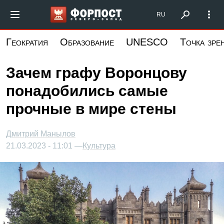
Перейти
Форпост Северо-Запад
RU
к
основному
Геократия
Образование
UNESCO
Точка зре
содержанию
Зачем графу Воронцову
понадобились самые
прочные в мире стены
Дмитрий Манылов
21.03.2023 - 11:01 —
Культура