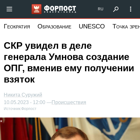
Перейти
Форпост Северо-Запад
RU
к
основному
Геократия
Образование
UNESCO
Точка зре
содержанию
СКР увидел в деле
генерала Умнова создание
ОПГ, вменив ему получении
взяток
Никита Суружий
10.05.2023 - 12:00 —
Происшествия
Источник:
Форпост