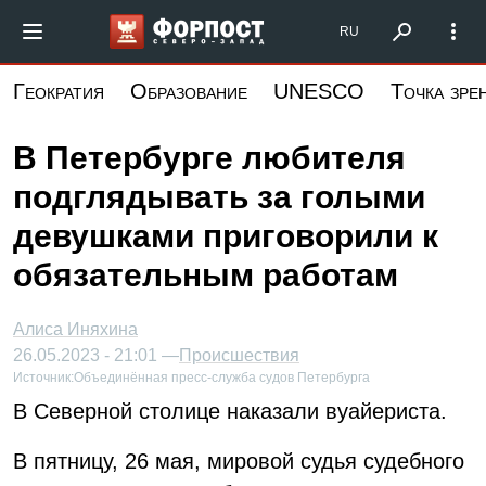
Перейти
Форпост Северо-Запад
RU
к
основному
Геократия
Образование
UNESCO
Точка зре
содержанию
В Петербурге любителя
подглядывать за голыми
девушками приговорили к
обязательным работам
Алиса Иняхина
26.05.2023 - 21:01 —
Происшествия
Источник:
Объединённая пресс-служба судов Петербурга
В Северной столице наказали вуайериста.
В пятницу, 26 мая, мировой судья судебного