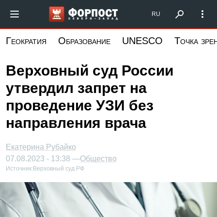
Перейти
Форпост Северо-Запад
RU
к
основному
Геократия
Образование
UNESCO
Точка зре
содержанию
Верховный суд России
утвердил запрет на
проведение УЗИ без
направления врача
Екатерина Рубайко
07.08.2023 - 13:38 —
Общество
Источник:
Верховный суд РФ