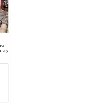
ки
ктику