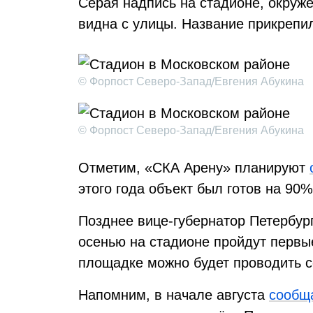
Серая надпись на стадионе, окруж
видна с улицы. Название прикрепи
© Форпост Северо-Запад/Евгения Абукина
© Форпост Северо-Запад/Евгения Абукина
Отметим, «СКА Арену» планируют
этого года объект был готов на 90%
Позднее вице-губернатор Петербур
осенью на стадионе пройдут первые
площадке можно будет проводить с
Напомним, в начале августа
сообщ