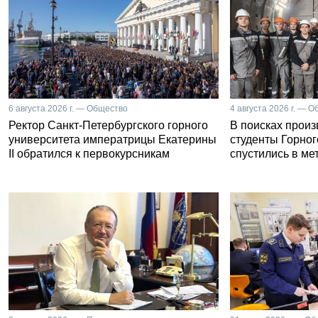
6 августа 2026 г. — Общество
4 августа 2026 г. — 
Ректор Санкт-Петербургского горного
В поисках прои
университета императрицы Екатерины
студенты Горног
II обратился к первокурсникам
спустились в ме