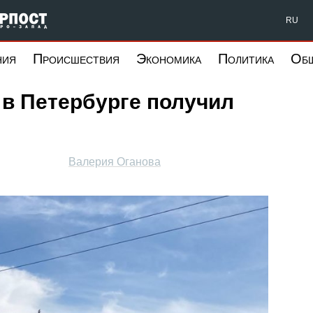
Форпост Северо-Запад
RU
ния
Происшествия
Экономика
Политика
Об
в Петербурге получил
Валерия Оганова