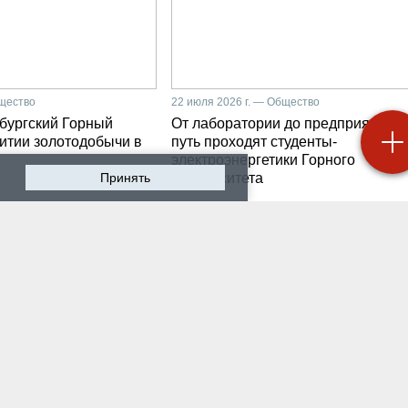
бщество
22 июля 2026 г. — Общество
бургский Горный
От лаборатории до предприятия: к
витии золотодобычи в
путь проходят студенты-
электроэнергетики Горного
Принять
университета
 2026 г. — Общество
19 июля 2026 г. — Общество
роходят студенческие
Как сохранить инженер
ики на предприятии-
мысль в эпоху тотально
ботчике систем
ИИ. Рабочая методика
ышленной
Санкт-Петербургского
атизации
Горного
 2026 г. — Экономика
16 июля 2026 г. — Общество
водству бензина в
Геополитический перел
и мешают не только
его культурно-
нские беспилотники
цивилизационный срез