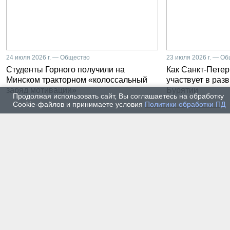
24 июля 2026 г. — Общество
23 июля 2026 г. — О
Студенты Горного получили на
Как Санкт-Петер
Минском тракторном «колоссальный
участвует в раз
заряд мотивации»
Бурятии
Продолжая использовать сайт, Вы соглашаетесь на обработку
Cookie-файлов и принимаете условия
Политики обработки ПД
20 июля 2026 г. — Общество
20 июля
Владимир Литвиненко - о
Как п
металлургах 21 века, как
практ
части сообщества горных
разра
инженеров
пром
автом
17 июля 2026 г. — Общество
16 июля
В Горном университете
Произ
Петербурга выпустили
Росси
первых инженеров нового
украи
поколения