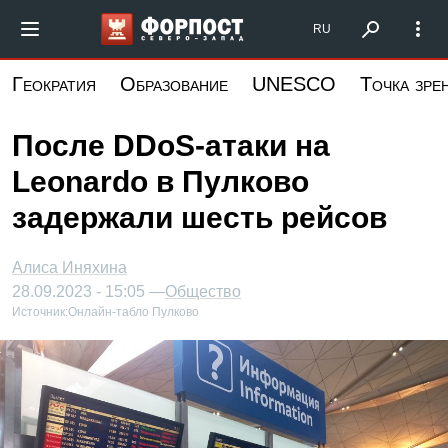
Перейти
Форпост Северо-Запад
RU
к
основному
Геократия
Образование
UNESCO
Точка зре
содержанию
После DDoS-атаки на
Leonardo в Пулково
задержали шесть рейсов
Алиса Иняхина
28.09.2023 - 15:05 —
Общество
Источник:
Онлайн-табло Пулково