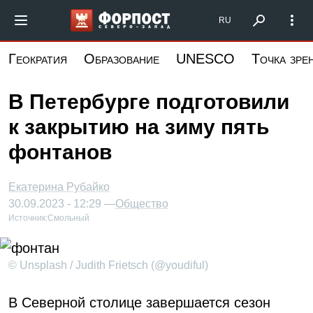
Перейти
Форпост Северо-Запад
RU
к
основному
Геократия
Образование
UNESCO
Точка зре
содержанию
В Петербурге подготовили
к закрытию на зиму пять
фонтанов
Екатерина Рубайко
30.09.2023 - 12:29 —
Общество
Источник:
Смольный
© Unsplash / Judith Frietsch (@youdiful)
В Северной столице завершается сезон