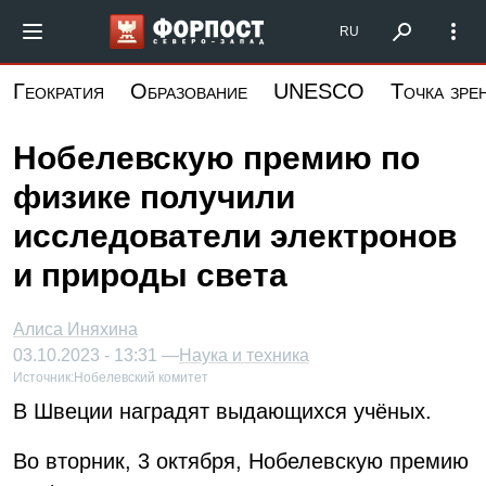
Перейти
Форпост Северо-Запад
RU
к
основному
Геократия
Образование
UNESCO
Точка зре
содержанию
Нобелевскую премию по
физике получили
исследователи электронов
и природы света
Алиса Иняхина
03.10.2023 - 13:31 —
Наука и техника
Источник:
Нобелевский комитет
В Швеции наградят выдающихся учёных.
Во вторник, 3 октября, Нобелевскую премию