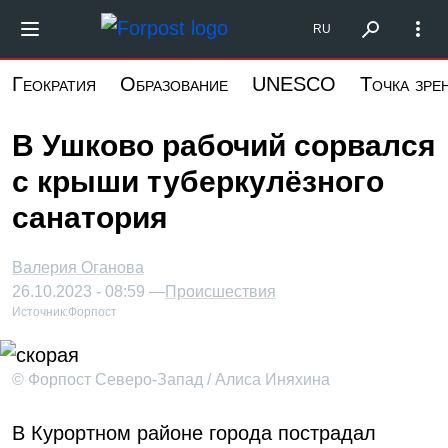
Перейти
Форпост Северо-Запад
RU
к
основному
Геократия
Образование
UNESCO
Точка зре
содержанию
В Ушково рабочий сорвался
с крыши туберкулёзного
санатория
Валерия Оганова
26.10.2023 - 08:59 —
Происшествия
Источник:
Форпост
© Форпост Северо-Запад / Алиса Иняхина
В Курортном районе города пострадал